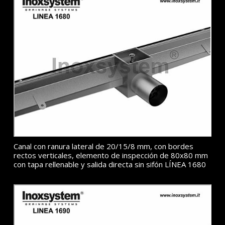
Canal con ranura lateral de 20/15/8 mm, con bordes
rectos verticales, elemento de inspección de 80x80 mm
con tapa rellenable y salida directa sin sifón LÍNEA 1680