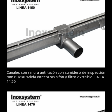
Canales con ranura anti tacón con sumidero de inspección
mm 80x80 salida directa sin sifón y filtro extraíble LÍNEA
1150