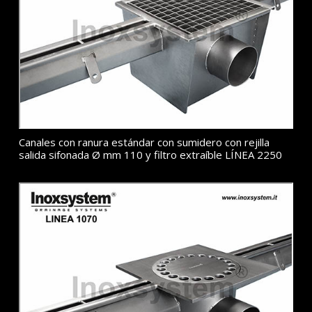
Canales con ranura estándar con sumidero con rejilla
salida sifonada Ø mm 110 y filtro extraíble LÍNEA 2250