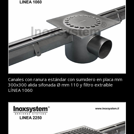
Canales con ranura estándar con sumidero en placa mm
300x300 alida sifonada Ø mm 110 y filtro extraíble
LÍNEA 1060