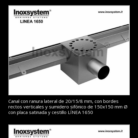
Canal con ranura lateral de 20/15/8 mm, con bordes
rectos verticales y sumidero sifónico de 150x150 mm Ø
con placa satinada y cestillo LÍNEA 1650