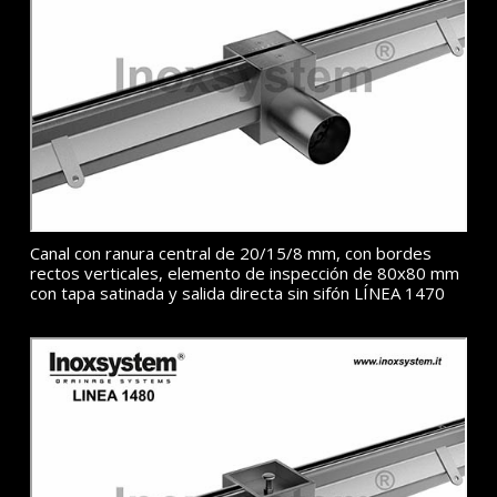
Canal con ranura central de 20/15/8 mm, con bordes
rectos verticales, elemento de inspección de 80x80 mm
con tapa satinada y salida directa sin sifón LÍNEA 1470