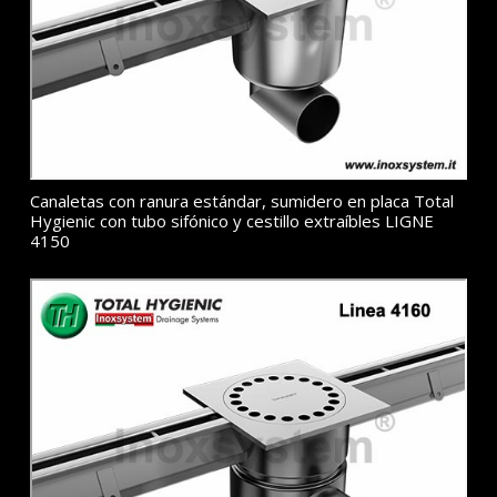
Canaletas con ranura estándar, sumidero en placa Total
Hygienic con tubo sifónico y cestillo extraíbles LIGNE
4150