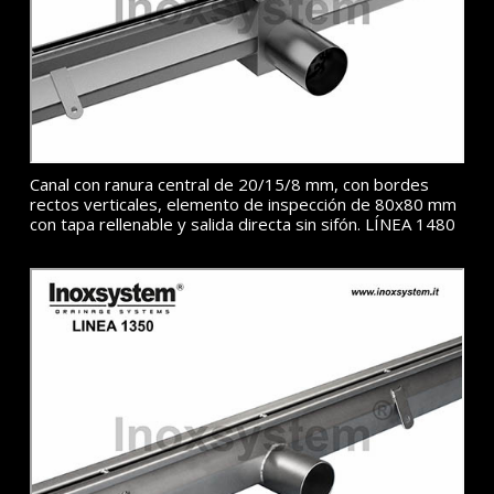
Canal con ranura central de 20/15/8 mm, con bordes
rectos verticales, elemento de inspección de 80x80 mm
con tapa rellenable y salida directa sin sifón. LÍNEA 1480