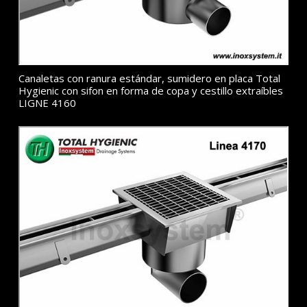
Canaletas con ranura estándar, sumidero en placa Total
Hygienic con sifon en forma de copa y cestillo extraíbles
LIGNE 4160