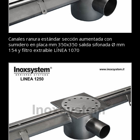
Canales ranura estándar sección aumentada con
sumidero en placa mm 350x350 salida sifonada Ø mm
154 y filtro extraíble LÍNEA 1070