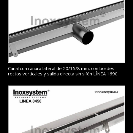
Canal con ranura lateral de 20/15/8 mm, con bordes
rectos verticales y salida directa sin sifón LÍNEA 1690